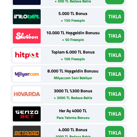
+ 500 TL Bedava Bahis
5.000 TL Bonus
TIKLA
+ 150 Freespin
10.000 TL Hoşgeldin Bonusu
TIKLA
+ 50 Freespin
Toplam 6.000 TL Bonus
TIKLA
+ 100 Freespin
8.000 TL Hoşgeldin Bonusu
TIKLA
Milyar.com Seni Bekliyor
3000 TL %300 Bonus
TIKLA
+ 3000 TL Bedava Bahis
Her Ay 4000 TL
TIKLA
Para Yatırma Bonusu
4.000 TL Bonus
TIKLA
1000 TL Bedava Bahis