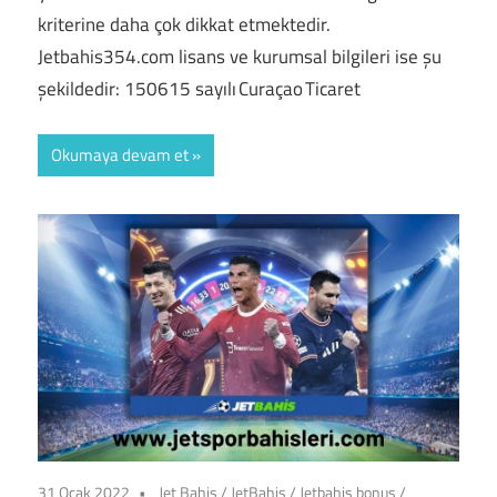
kriterine daha çok dikkat etmektedir.
Jetbahis354.com lisans ve kurumsal bilgileri ise şu
şekildedir: 150615 sayılı Curaçao Ticaret
Okumaya devam et
31 Ocak 2022
Jet Bahis
/
JetBahis
/
Jetbahis bonus
/