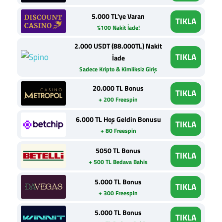
5.000 TL'ye Varan
TIKLA
%100 Nakit İade!
2.000 USDT (88.000TL) Nakit
TIKLA
İade
Sadece Kripto & Kimliksiz Giriş
20.000 TL Bonus
TIKLA
+ 200 Freespin
6.000 TL Hoş Geldin Bonusu
TIKLA
+ 80 Freespin
5050 TL Bonus
TIKLA
+ 500 TL Bedava Bahis
5.000 TL Bonus
TIKLA
+ 300 Freespin
5.000 TL Bonus
TIKLA