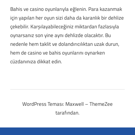
Bahis ve casino oyunlarıyla eğlenin. Para kazanmak
için yapılan her oyun sizi daha da karanlık bir dehlize
çekebilir. Karşılayabileceğiniz miktardan fazlasıyla
oynarsanız son yine aynı dehlizde olacaktır. Bu
nedenle hem taklit ve dolandırıcılıktan uzak durun,
hem de casino ve bahis oyunlarını oynarken
cüzdanınıza dikkat edin.
WordPress Teması: Maxwell – ThemeZee
tarafından.