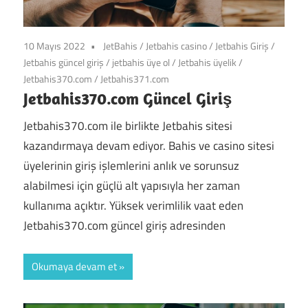
10 Mayıs 2022
JetBahis
/
Jetbahis casino
/
Jetbahis Giriş
/
Jetbahis güncel giriş
/
jetbahis üye ol
/
Jetbahis üyelik
/
Jetbahis370.com
/
Jetbahis371.com
Jetbahis370.com Güncel Giriş
Jetbahis370.com ile birlikte Jetbahis sitesi
kazandırmaya devam ediyor. Bahis ve casino sitesi
üyelerinin giriş işlemlerini anlık ve sorunsuz
alabilmesi için güçlü alt yapısıyla her zaman
kullanıma açıktır. Yüksek verimlilik vaat eden
Jetbahis370.com güncel giriş adresinden
Okumaya devam et