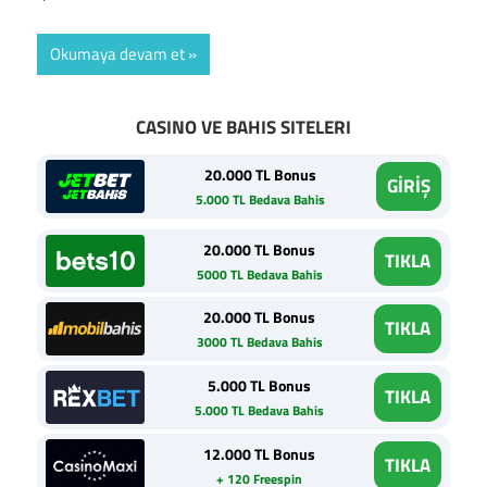
Okumaya devam et
CASINO VE BAHIS SITELERI
20.000 TL Bonus
GİRİŞ
5.000 TL Bedava Bahis
20.000 TL Bonus
TIKLA
5000 TL Bedava Bahis
20.000 TL Bonus
TIKLA
3000 TL Bedava Bahis
5.000 TL Bonus
TIKLA
5.000 TL Bedava Bahis
12.000 TL Bonus
TIKLA
+ 120 Freespin