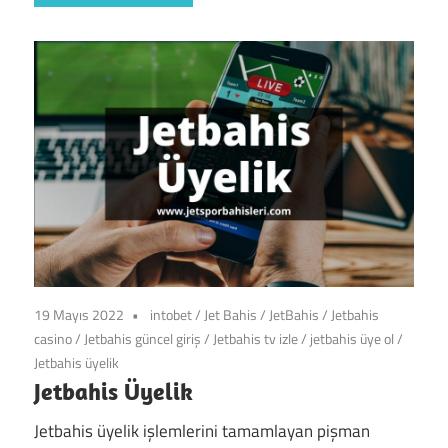
19 Mayıs 2022
intobet
/
Jet Bahis
/
JetBahis
/
Jetbahis
casino
/
Jetbahis güncel giriş
/
Jetbahis tv izle
/
jetbahis üye ol
/
Jetbahis üyelik
Jetbahis Üyelik
Jetbahis üyelik işlemlerini tamamlayan pişman