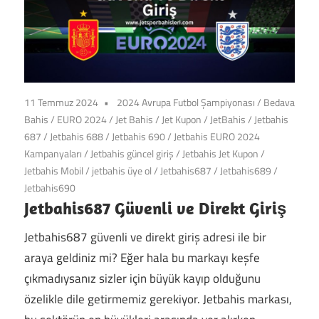
11 Temmuz 2024
2024 Avrupa Futbol Şampiyonası
/
Bedava
Bahis
/
EURO 2024
/
Jet Bahis
/
Jet Kupon
/
JetBahis
/
Jetbahis
687
/
Jetbahis 688
/
Jetbahis 690
/
Jetbahis EURO 2024
Kampanyaları
/
Jetbahis güncel giriş
/
Jetbahis Jet Kupon
/
Jetbahis Mobil
/
jetbahis üye ol
/
Jetbahis687
/
Jetbahis689
/
Jetbahis690
Jetbahis687 Güvenli ve Direkt Giriş
Jetbahis687 güvenli ve direkt giriş adresi ile bir
araya geldiniz mi? Eğer hala bu markayı keşfe
çıkmadıysanız sizler için büyük kayıp olduğunu
özelikle dile getirmemiz gerekiyor. Jetbahis markası,