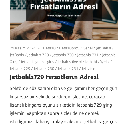
29 Kasım 2024
Bets10
/
Bets10pro5
/
Genel
/
Jet Bahis
/
JetBahis
/
Jetbahis 729
/
Jetbahis 730
/
Jetbahis 731
/
Jetbahis
Giriş
/
Jetbahis güncel giriş
/
jetbahis üye ol
/
Jetbahis üyelik
/
Jetbahis729
/
Jetbahis730
/
Jetbahis731
/
Jettvizle
Jetbahis729 Fırsatların Adresi
Sektörde söz sahibi olan ve gelişimini her geçen gün
kusursuz bir şekilde sürdüren işletme, curaçao
lisanslı bir şans oyunu şirketidir. Jetbahis729 giriş
işlemini yaptıktan sonra sizler de ne demek
istediğimizi daha iyi anlayacaksınız. Jetbahis, gerçek