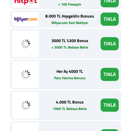
TIKLA
+ 100 Freespin
8.000 TL Hoşgeldin Bonusu
TIKLA
Milyar.com Seni Bekliyor
3000 TL %300 Bonus
TIKLA
+ 3000 TL Bedava Bahis
Her Ay 4000 TL
TIKLA
Para Yatırma Bonusu
4.000 TL Bonus
TIKLA
1000 TL Bedava Bahis
3.000 TL Bonus
TIKLA
+ 50 Freespin