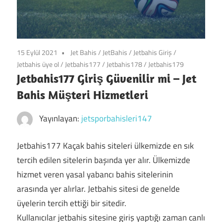
15 Eylül 2021
Jet Bahis
/
JetBahis
/
Jetbahis Giriş
/
Jetbahis üye ol
/
Jetbahis177
/
Jetbahis178
/
Jetbahis179
Jetbahis177 Giriş Güvenilir mi – Jet
Bahis Müşteri Hizmetleri
Yayınlayan:
jetsporbahisleri147
Jetbahis177 Kaçak bahis siteleri ülkemizde en sık
tercih edilen sitelerin başında yer alır. Ülkemizde
hizmet veren yasal yabancı bahis sitelerinin
arasında yer alırlar. Jetbahis sitesi de genelde
üyelerin tercih ettiği bir sitedir.
Kullanıcılar jetbahis sitesine giriş yaptığı zaman canlı