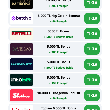
20.000 TL Bonus
TIKLA
+ 200 Freespin
6.000 TL Hoş Geldin Bonusu
TIKLA
+ 80 Freespin
5050 TL Bonus
TIKLA
+ 500 TL Bedava Bahis
5.000 TL Bonus
TIKLA
+ 300 Freespin
5.000 TL Bonus
TIKLA
+ 500 TL Bedava Bahis
5.000 TL Bonus
TIKLA
+ 150 Freespin
10.000 TL Hoşgeldin Bonusu
TIKLA
+ 50 Freespin
Toplam 6.000 TL Bonus