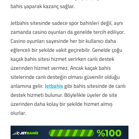
bahis yaparak kazanç sağlar.
Jetbahis sitesinde sadece spor bahisleri değil, aynı
zamanda casino oyunları da genelde tercih ediliyor.
Casino oyunları sayesinde her bir kullanıcı daha
eğlenceli bir şekilde vakit geçirebilir. Genelde çoğu
kaçak bahis sitesi hizmet verirken canlı destek
üzerinden hizmet vermez. Ancak kaçak bahis
sitelerinde canlı desteğin olması güvenilir olduğu
anlamına gelir.
Jetbahis
gibi bahis sitesinde de canlı
destek hizmeti bulunur. Böylelikle üyeler de site
üzerinden daha kolay bir şekilde hizmet almış
olurlar.