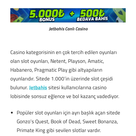
Jetbahis Canlı Casino
Casino kategorisinin en çok tercih edilen oyunları
olan slot oyunları, Netent, Playson, Amatic,
Habanero, Pragmatic Play gibi altyapıların
oyunlarıdır. Sitede 1.000’in üzerinde slot çeşidi
bulunur.
Jetbahis
sitesi kullanıcılarına casino
lobisinde sonsuz eğlence ve bol kazanç vadediyor.
Popüler slot oyunları için ayrı başlık açan sitede
Gonzo’s Quest, Book of Dead, Sweet Bonanza,
Primate King gibi sevilen slotlar vardır.