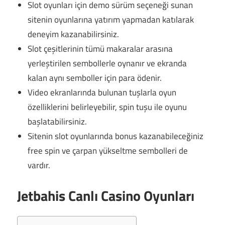
Slot oyunları için demo sürüm seçeneği sunan
sitenin oyunlarına yatırım yapmadan katılarak
deneyim kazanabilirsiniz.
Slot çeşitlerinin tümü makaralar arasına
yerleştirilen sembollerle oynanır ve ekranda
kalan aynı semboller için para ödenir.
Video ekranlarında bulunan tuşlarla oyun
özelliklerini belirleyebilir, spin tuşu ile oyunu
başlatabilirsiniz.
Sitenin slot oyunlarında bonus kazanabileceğiniz
free spin ve çarpan yükseltme sembolleri de
vardır.
Jetbahis Canlı Casino Oyunları