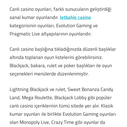
Canlı casino oyunları, farklı sunucuların geliştirdiği
sanal kumar oyunlarıdır.
Jetbahis casino
kategorisinin oyunları, Evolution Gaming ve
Pragmatic Live altyapılarının oyunlarıdır.
Canlı casino başlığına tıkladığınızda düzenli başlıklar
altında toplanan oyun listelerini görebilirsiniz.
Blackjack, bakara, rulet ve poker başlıkları ile oyun
seçenekleri menülerde düzenlenmiştir.
Lightning Blackjack ve rulet, Sweet Bonanza Candy
Land, Mega Roulette, Blackjack Lobby gibi popüler
canlı casino içeriklerinin tümü sitede yer alır. Klasik
kumar oyunları ile birlikte Evolution Gaming oyunları
olan Monopoly Live, Crazy Time gibi oyunlar da