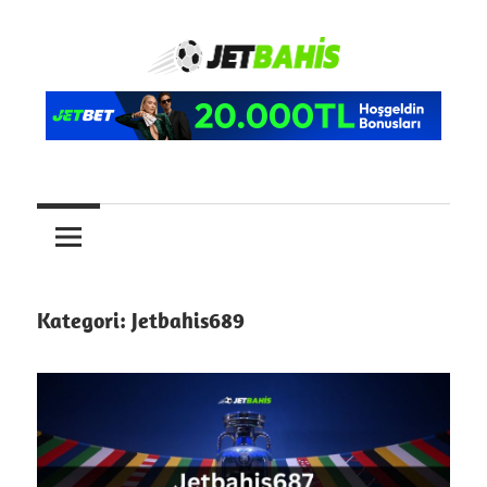
İçeriğe
atla
Jetbahis
JetBahis
2024
Giriş
Güncel
Adresleri
Giriş
|
Yeni
Adresler
|
Kategori:
Jetbahis689
Jet
Bahis
Bonus