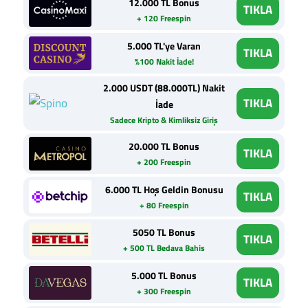
12.000 TL Bonus
TIKLA
+ 120 Freespin
5.000 TL'ye Varan
TIKLA
%100 Nakit İade!
2.000 USDT (88.000TL) Nakit
TIKLA
İade
Sadece Kripto & Kimliksiz Giriş
20.000 TL Bonus
TIKLA
+ 200 Freespin
6.000 TL Hoş Geldin Bonusu
TIKLA
+ 80 Freespin
5050 TL Bonus
TIKLA
+ 500 TL Bedava Bahis
5.000 TL Bonus
TIKLA
+ 300 Freespin