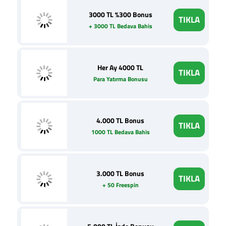
3000 TL %300 Bonus
TIKLA
+ 3000 TL Bedava Bahis
Her Ay 4000 TL
TIKLA
Para Yatırma Bonusu
4.000 TL Bonus
TIKLA
1000 TL Bedava Bahis
3.000 TL Bonus
TIKLA
+ 50 Freespin