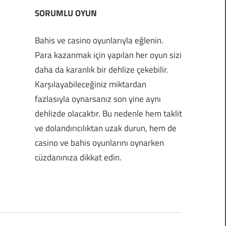
SORUMLU OYUN
Bahis ve casino oyunlarıyla eğlenin.
Para kazanmak için yapılan her oyun sizi
daha da karanlık bir dehlize çekebilir.
Karşılayabileceğiniz miktardan
fazlasıyla oynarsanız son yine aynı
dehlizde olacaktır. Bu nedenle hem taklit
ve dolandırıcılıktan uzak durun, hem de
casino ve bahis oyunlarını oynarken
cüzdanınıza dikkat edin.