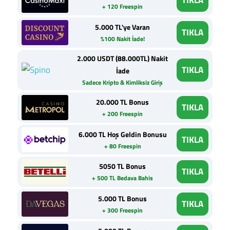
TIKLA
+ 120 Freespin
5.000 TL'ye Varan
TIKLA
%100 Nakit İade!
2.000 USDT (88.000TL) Nakit
TIKLA
İade
Sadece Kripto & Kimliksiz Giriş
20.000 TL Bonus
TIKLA
+ 200 Freespin
6.000 TL Hoş Geldin Bonusu
TIKLA
+ 80 Freespin
5050 TL Bonus
TIKLA
+ 500 TL Bedava Bahis
5.000 TL Bonus
TIKLA
+ 300 Freespin