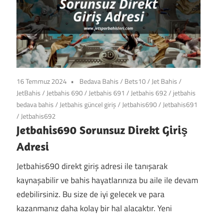
16 Temmuz 2024
Bedava Bahis
/
Bets10
/
Jet Bahis
/
JetBahis
/
Jetbahis 690
/
Jetbahis 691
/
Jetbahis 692
/
jetbahis
bedava bahis
/
Jetbahis güncel giriş
/
Jetbahis690
/
Jetbahis691
/
Jetbahis692
Jetbahis690 Sorunsuz Direkt Giriş
Adresi
Jetbahis690 direkt giriş adresi ile tanışarak
kaynaşabilir ve bahis hayatlarınıza bu aile ile devam
edebilirsiniz. Bu size de iyi gelecek ve para
kazanmanız daha kolay bir hal alacaktır. Yeni