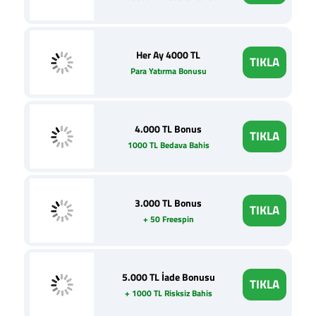
Her Ay 4000 TL
TIKLA
Para Yatırma Bonusu
4.000 TL Bonus
TIKLA
1000 TL Bedava Bahis
3.000 TL Bonus
TIKLA
+ 50 Freespin
5.000 TL İade Bonusu
TIKLA
+ 1000 TL Risksiz Bahis