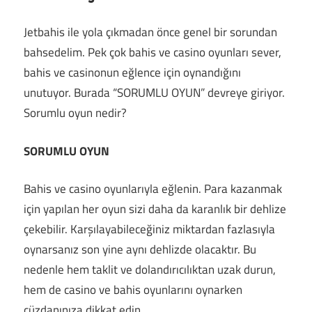
Jetbahis ile yola çıkmadan önce genel bir sorundan
bahsedelim. Pek çok bahis ve casino oyunları sever,
bahis ve casinonun eğlence için oynandığını
unutuyor. Burada “SORUMLU OYUN” devreye giriyor.
Sorumlu oyun nedir?
SORUMLU OYUN
Bahis ve casino oyunlarıyla eğlenin. Para kazanmak
için yapılan her oyun sizi daha da karanlık bir dehlize
çekebilir. Karşılayabileceğiniz miktardan fazlasıyla
oynarsanız son yine aynı dehlizde olacaktır. Bu
nedenle hem taklit ve dolandırıcılıktan uzak durun,
hem de casino ve bahis oyunlarını oynarken
cüzdanınıza dikkat edin.