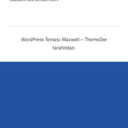
WordPress Teması: Maxwell – ThemeZee
tarafından.