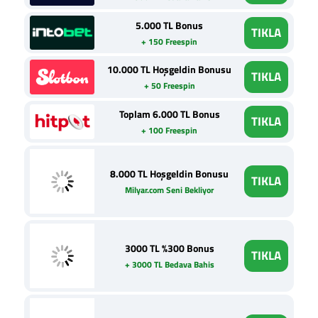
5.000 TL Bonus
TIKLA
+ 150 Freespin
10.000 TL Hoşgeldin Bonusu
TIKLA
+ 50 Freespin
Toplam 6.000 TL Bonus
TIKLA
+ 100 Freespin
8.000 TL Hoşgeldin Bonusu
TIKLA
Milyar.com Seni Bekliyor
3000 TL %300 Bonus
TIKLA
+ 3000 TL Bedava Bahis