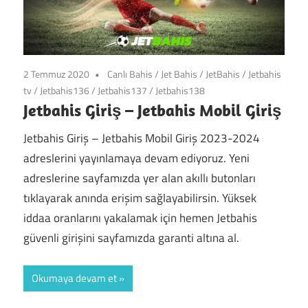
2 Temmuz 2020
Canlı Bahis
/
Jet Bahis
/
JetBahis
/
Jetbahis
tv
/
Jetbahis136
/
Jetbahis137
/
Jetbahis138
Jetbahis Giriş – Jetbahis Mobil Giriş
Jetbahis Giriş – Jetbahis Mobil Giriş 2023-2024
adreslerini yayınlamaya devam ediyoruz. Yeni
adreslerine sayfamızda yer alan akıllı butonları
tıklayarak anında erişim sağlayabilirsin. Yüksek
iddaa oranlarını yakalamak için hemen Jetbahis
güvenli girişini sayfamızda garanti altına al.
Okumaya devam et