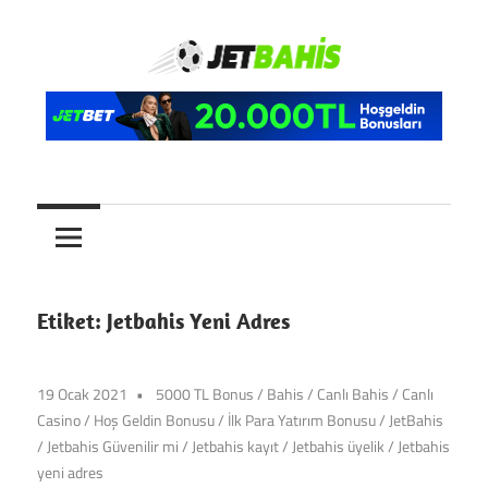
İçeriğe
atla
Jetbahis
JetBahis
2024
Giriş
Güncel
Adresleri
Giriş
|
Yeni
Adresler
|
Etiket:
Jetbahis Yeni Adres
Jet
Bahis
19 Ocak 2021
5000 TL Bonus
/
Bahis
/
Canlı Bahis
/
Canlı
Bonus
Casino
/
Hoş Geldin Bonusu
/
İlk Para Yatırım Bonusu
/
JetBahis
/
Jetbahis Güvenilir mi
/
Jetbahis kayıt
/
Jetbahis üyelik
/
Jetbahis
yeni adres