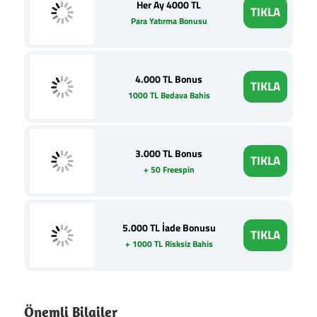
4.000 TL Bonus
TIKLA
1000 TL Bedava Bahis
3.000 TL Bonus
TIKLA
+ 50 Freespin
5.000 TL İade Bonusu
TIKLA
+ 1000 TL Risksiz Bahis
Önemli Bilgiler