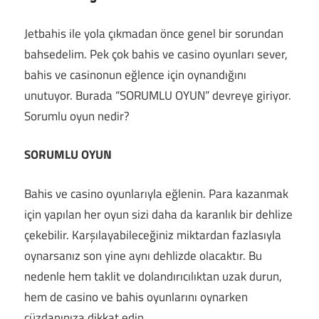
Jetbahis ile yola çıkmadan önce genel bir sorundan
bahsedelim. Pek çok bahis ve casino oyunları sever,
bahis ve casinonun eğlence için oynandığını
unutuyor. Burada “SORUMLU OYUN” devreye giriyor.
Sorumlu oyun nedir?
SORUMLU OYUN
Bahis ve casino oyunlarıyla eğlenin. Para kazanmak
için yapılan her oyun sizi daha da karanlık bir dehlize
çekebilir. Karşılayabileceğiniz miktardan fazlasıyla
oynarsanız son yine aynı dehlizde olacaktır. Bu
nedenle hem taklit ve dolandırıcılıktan uzak durun,
hem de casino ve bahis oyunlarını oynarken
cüzdanınıza dikkat edin.