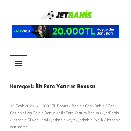
İçeriğe
atla
Jetbahis
JetBahis
2024
Giriş
Güncel
Adresleri
Giriş
|
Yeni
Adresler
|
Kategori:
İlk Para Yatırım Bonusu
Jet
Bahis
19 Ocak 2021
5000 TL Bonus
/
Bahis
/
Canlı Bahis
/
Canlı
Bonus
Casino
/
Hoş Geldin Bonusu
/
İlk Para Yatırım Bonusu
/
JetBahis
/
Jetbahis Güvenilir mi
/
Jetbahis kayıt
/
Jetbahis üyelik
/
Jetbahis
yeni adres