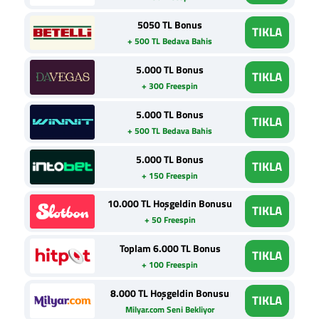
5050 TL Bonus
TIKLA
+ 500 TL Bedava Bahis
5.000 TL Bonus
TIKLA
+ 300 Freespin
5.000 TL Bonus
TIKLA
+ 500 TL Bedava Bahis
5.000 TL Bonus
TIKLA
+ 150 Freespin
10.000 TL Hoşgeldin Bonusu
TIKLA
+ 50 Freespin
Toplam 6.000 TL Bonus
TIKLA
+ 100 Freespin
8.000 TL Hoşgeldin Bonusu
TIKLA
Milyar.com Seni Bekliyor