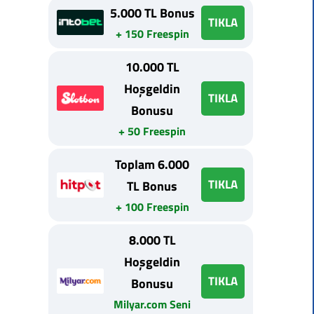
5.000 TL Bonus
TIKLA
+ 150 Freespin
10.000 TL
Hoşgeldin
TIKLA
Bonusu
+ 50 Freespin
Toplam 6.000
TIKLA
TL Bonus
+ 100 Freespin
8.000 TL
Hoşgeldin
TIKLA
Bonusu
Milyar.com Seni