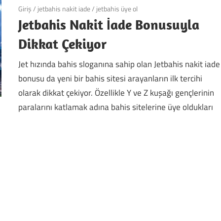
Giriş
/
jetbahis nakit iade
/
jetbahis üye ol
Jetbahis Nakit İade Bonusuyla
Dikkat Çekiyor
Jet hızında bahis sloganına sahip olan Jetbahis nakit iade
bonusu da yeni bir bahis sitesi arayanların ilk tercihi
olarak dikkat çekiyor. Özellikle Y ve Z kuşağı gençlerinin
paralarını katlamak adına bahis sitelerine üye oldukları