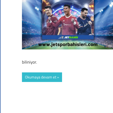
biliniyor.
Okumaya devam et