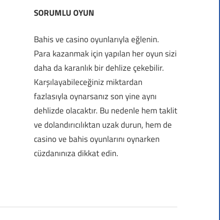
SORUMLU OYUN
Bahis ve casino oyunlarıyla eğlenin.
Para kazanmak için yapılan her oyun sizi
daha da karanlık bir dehlize çekebilir.
Karşılayabileceğiniz miktardan
fazlasıyla oynarsanız son yine aynı
dehlizde olacaktır. Bu nedenle hem taklit
ve dolandırıcılıktan uzak durun, hem de
casino ve bahis oyunlarını oynarken
cüzdanınıza dikkat edin.