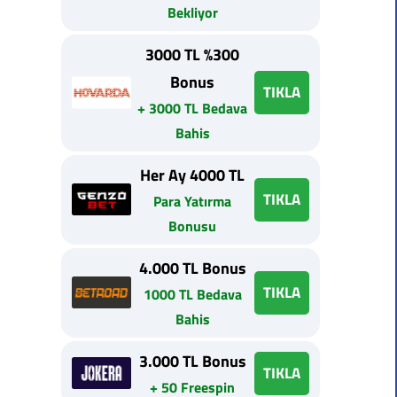
Bekliyor
3000 TL %300
Bonus
TIKLA
+ 3000 TL Bedava
Bahis
Her Ay 4000 TL
TIKLA
Para Yatırma
Bonusu
4.000 TL Bonus
TIKLA
1000 TL Bedava
Bahis
3.000 TL Bonus
TIKLA
+ 50 Freespin