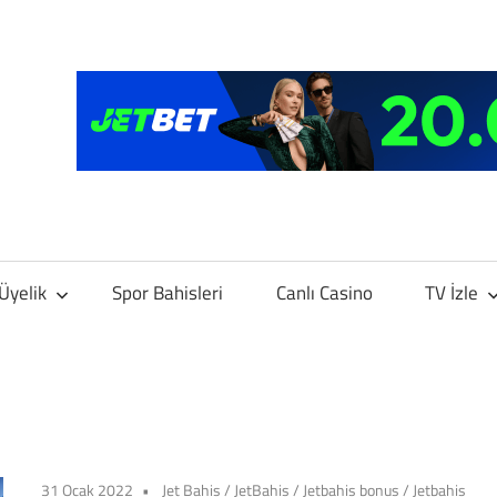
Üyelik
Spor Bahisleri
Canlı Casino
TV İzle
31 Ocak 2022
Jet Bahis
/
JetBahis
/
Jetbahis bonus
/
Jetbahis