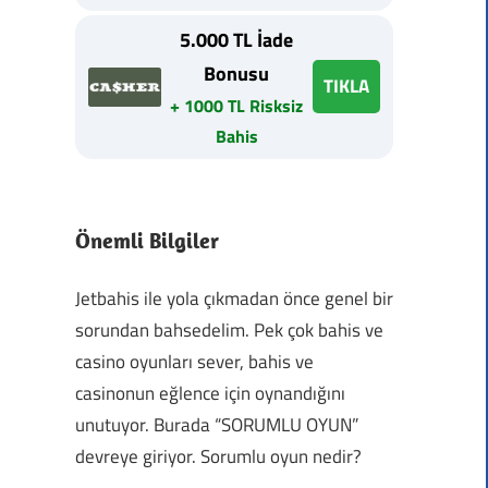
5.000 TL İade
Bonusu
TIKLA
+ 1000 TL Risksiz
Bahis
Önemli Bilgiler
Jetbahis ile yola çıkmadan önce genel bir
sorundan bahsedelim. Pek çok bahis ve
casino oyunları sever, bahis ve
casinonun eğlence için oynandığını
unutuyor. Burada “SORUMLU OYUN”
devreye giriyor. Sorumlu oyun nedir?