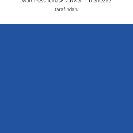
WordPress Teması: Maxwell – ThemeZee
tarafından.