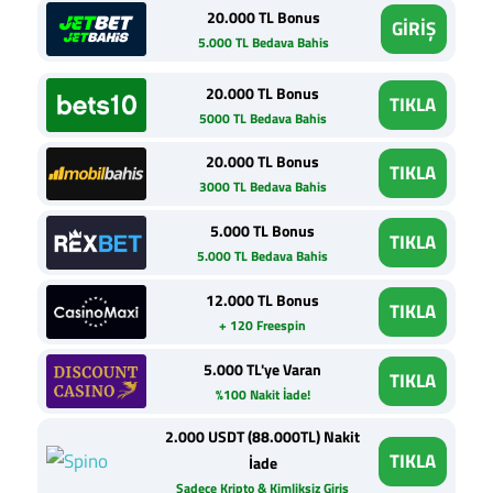
20.000 TL Bonus
GİRİŞ
5.000 TL Bedava Bahis
20.000 TL Bonus
TIKLA
5000 TL Bedava Bahis
20.000 TL Bonus
TIKLA
3000 TL Bedava Bahis
5.000 TL Bonus
TIKLA
5.000 TL Bedava Bahis
12.000 TL Bonus
TIKLA
+ 120 Freespin
5.000 TL'ye Varan
TIKLA
%100 Nakit İade!
2.000 USDT (88.000TL) Nakit
TIKLA
İade
Sadece Kripto & Kimliksiz Giriş