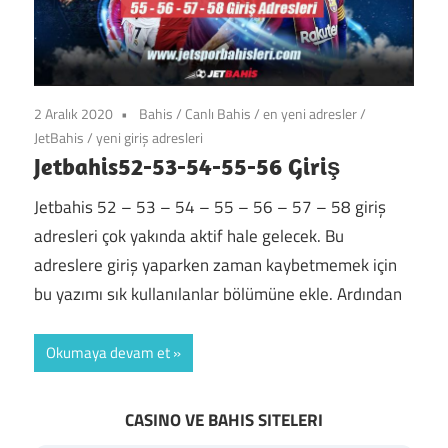
2 Aralık 2020
Bahis
/
Canlı Bahis
/
en yeni adresler
/
JetBahis
/
yeni giriş adresleri
Jetbahis52-53-54-55-56 Giriş
Jetbahis 52 – 53 – 54 – 55 – 56 – 57 – 58 giriş
adresleri çok yakında aktif hale gelecek. Bu
adreslere giriş yaparken zaman kaybetmemek için
bu yazımı sık kullanılanlar bölümüne ekle. Ardından
Okumaya devam et
CASINO VE BAHIS SITELERI