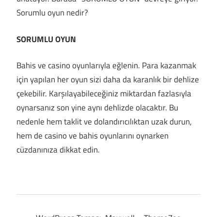
Sorumlu oyun nedir?
SORUMLU OYUN
Bahis ve casino oyunlarıyla eğlenin. Para kazanmak
için yapılan her oyun sizi daha da karanlık bir dehlize
çekebilir. Karşılayabileceğiniz miktardan fazlasıyla
oynarsanız son yine aynı dehlizde olacaktır. Bu
nedenle hem taklit ve dolandırıcılıktan uzak durun,
hem de casino ve bahis oyunlarını oynarken
cüzdanınıza dikkat edin.