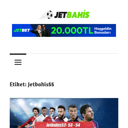
İçeriğe
atla
Jetbahis
JetBahis
2024
Giriş
Güncel
Adresleri
Giriş
|
Yeni
Adresler
|
Etiket:
Jetbahis55
Jet
Bahis
Bonus